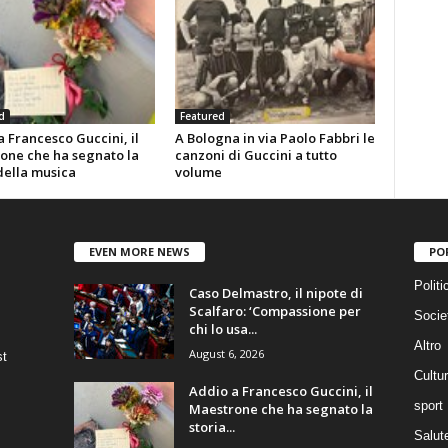
d
Featured
 Francesco Guccini, il
A Bologna in via Paolo Fabbri le
one che ha segnato la
canzoni di Guccini a tutto
della musica
volume
EVEN MORE NEWS
PO
Politi
Caso Delmastro, il nipote di
Scalfaro: ‘Compassione per
Socie
chi lo usa...
Altro
August 6, 2026
st
Cultu
Addio a Francesco Guccini, il
sport
Maestrone che ha segnato la
storia...
Salut