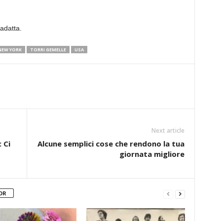
adatta.
NEW YORK
TORRI GEMELLE
USA
Next article
 Ci
Alcune semplici cose che rendono la tua
giornata migliore
OR