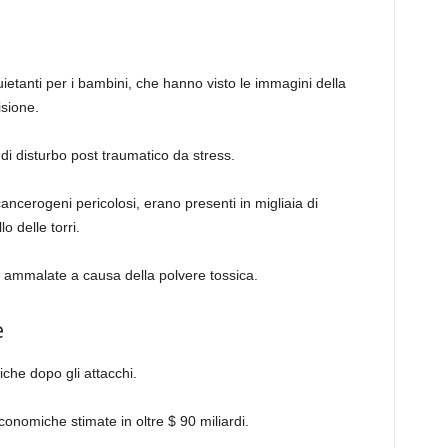
uietanti per i bambini, che hanno visto le immagini della
isione.
di disturbo post traumatico da stress.
cancerogeni pericolosi, erano presenti in migliaia di
lo delle torri.
o ammalate a causa della polvere tossica.
e
che dopo gli attacchi.
economiche stimate in oltre $ 90 miliardi.