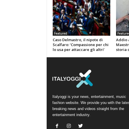
Featured
Feature
Caso Delmastro, il nipote di
Addio a
Scalfaro: ‘Compassione per chi
Maestr
lo usa per attaccare gli altri’
storia 
Italyoggi is your news, entertainment, music
fashion website. We provide you with the late
breaking news and videos straight from the
entertainment industry.