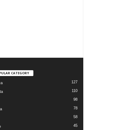
PULAR CATEGORY
127
ca
110
ta
98
78
ra
58
45
e