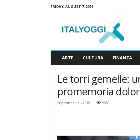
FRIDAY, AUGUST 7, 2026
I
t
a
l
y
o
g
ARTE
CULTURA
FINANZA
g
i
Le torri gemelle: u
promemoria dolor
September 11, 2019
5330