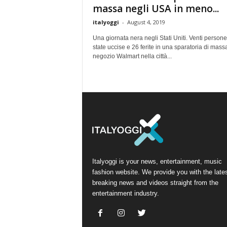
massa negli USA in meno...
italyoggi
-
August 4, 2019
Una giornata nera negli Stati Uniti. Venti person
state uccise e 26 ferite in una sparatoria di mass
negozio Walmart nella città...
Italyoggi is your news, entertainment, music
fashion website. We provide you with the late
breaking news and videos straight from the
entertainment industry.