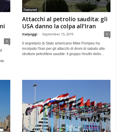
Featured
Attacchi al petrolio saudita: gli
ni
USA danno la colpa all’Iran
italyoggi
-
September 15, 2019
0
0
Il segretario di Stato americano Mike Pompeo ha
incolpato l'Iran per gli attacchi di droni di sabato alle
ld
strutture petrolifere saudite. Il gruppo Houthi dello...
nte