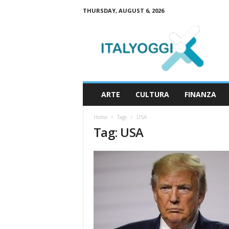
THURSDAY, AUGUST 6, 2026
I
t
a
l
y
o
g
ARTE
CULTURA
FINANZA
g
i
Home
Tags
USA
Tag: USA