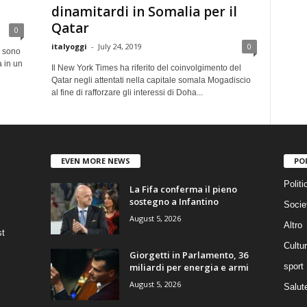
dinamitardi in Somalia per il
Qatar
0
italyoggi
-
July 24, 2019
0
e sono
a in un
Il New York Times ha riferito del coinvolgimento del
Qatar negli attentati nella capitale somala Mogadiscio
al fine di rafforzare gli interessi di Doha...
EVEN MORE NEWS
PO
Politi
La Fifa conferma il pieno
sostegno a Infantino
Socie
August 5, 2026
Altro
st
Cultu
Giorgetti in Parlamento, 36
miliardi per energia e armi
sport
August 5, 2026
Salut