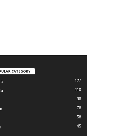
PULAR CATEGORY
127
ca
110
ta
98
78
ra
58
45
e