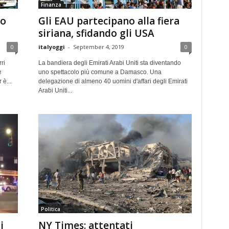
Finanza
 o
Gli EAU partecipano alla fiera
siriana, sfidando gli USA
0
italyoggi
-
September 4, 2019
0
ri
La bandiera degli Emirati Arabi Uniti sta diventando
e
uno spettacolo più comune a Damasco. Una
 è...
delegazione di almeno 40 uomini d'affari degli Emirati
Arabi Uniti...
Politica
i
NY Times: attentati