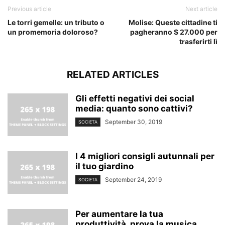
Previous article
Next article
Le torri gemelle: un tributo o
Molise: Queste cittadine ti
un promemoria doloroso?
pagheranno $ 27.000 per
trasferirti lì
RELATED ARTICLES
Gli effetti negativi dei social
media: quanto sono cattivi?
September 30, 2019
SOCIETA
I 4 migliori consigli autunnali per
il tuo giardino
September 24, 2019
SOCIETA
Per aumentare la tua
produttività, prova la musica