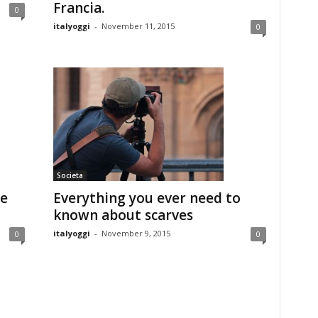
Francia.
0
italyoggi
-
November 11, 2015
0
Societa
ne
Everything you ever need to
known about scarves
italyoggi
-
November 9, 2015
0
0