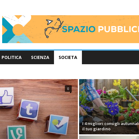
POLITICA
SCIENZA
SOCIETA
ZA
POLITICA
SALUTE
SCIENZA
SOCIETA
0
I 4 migliori consigli autunnal
il tuo giardino