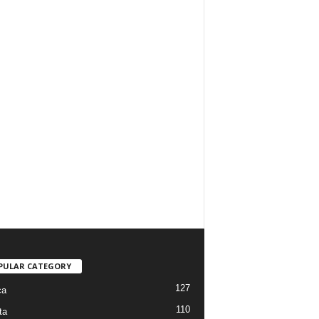
PULAR CATEGORY
127
ca
110
ta