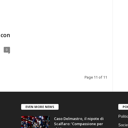
 con
0
Page 11 of 11
EVEN MORE NEWS
PO
Politi
Caso Delmastro, il nipote di
Scalfaro: ‘Compassione per
Socie