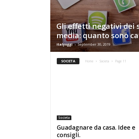
Gli effetti negativi dei 
media: quanto sono cat
italyoggi
-
September 30, 2019
SOCIETA
Home
Societa
Page 11
Societa
Guadagnare da casa. Idee e
consigli.