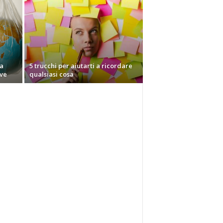
la
5 trucchi per aiutarti a ricordare
ive
qualsiasi cosa