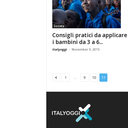
Societa
Consigli pratici da applicare
i bambini da 3 a 6...
italyoggi
-
November 9, 2015
...
1
9
10
11