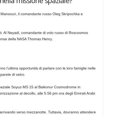
nella missione spaziale?
 Mansouri, il comandante russo Oleg Skripochka e
tt. Al Neyadi, comandante di volo russo di Roscosmos
itense della NASA Thomas Henry.
nno l’ultima opportunità di parlare con le loro famiglie nelle
parete di vetro.
 spaziale Soyuz-MS 15 al Baikonur Cosmodrome in
rizzazione al decollo, alle 5.56 pm ora degli Emirati Arabi
 arrivando verso mezzanotte. Tuttavia, dovranno attendere