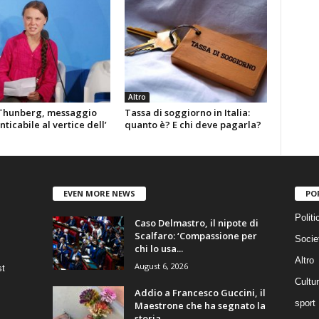
Altro
Thunberg, messaggio
Tassa di soggiorno in Italia:
ticabile al vertice dell’
quanto è? E chi deve pagarla?
EVEN MORE NEWS
PO
Politi
Caso Delmastro, il nipote di
Scalfaro: ‘Compassione per
Socie
chi lo usa...
Altro
August 6, 2026
st
Cultu
Addio a Francesco Guccini, il
sport
Maestrone che ha segnato la
storia...