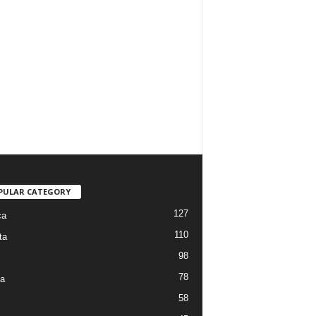
PULAR CATEGORY
127
ca
110
ta
98
78
ra
58