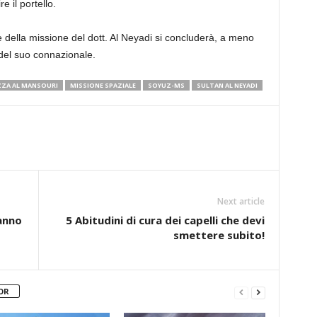
e il portello.
te della missione del dott. Al Neyadi si concluderà, a meno
del suo connazionale.
ZA AL MANSOURI
MISSIONE SPAZIALE
SOYUZ-MS
SULTAN AL NEYADI
Next article
anno
5 Abitudini di cura dei capelli che devi
smettere subito!
OR