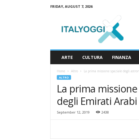
FRIDAY, AUGUST 7, 2026
I
t
a
l
y
o
g
ARTE
CULTURA
FINANZA
g
i
Home
Altro
La prima missione spaziale degli astron
ALTRO
La prima missione 
degli Emirati Arabi
September 12, 2019
2438