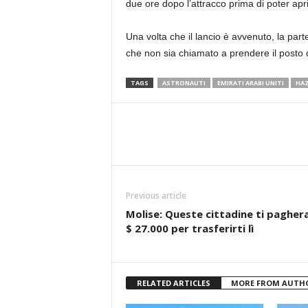
due ore dopo l’attracco prima di poter aprir
Una volta che il lancio è avvenuto, la par
che non sia chiamato a prendere il posto 
TAGS
ASTRONAUTI
EMIRATI ARABI UNITI
HAZ
Previous article
Molise: Queste cittadine ti pagher
$ 27.000 per trasferirti lì
RELATED ARTICLES
MORE FROM AUTH