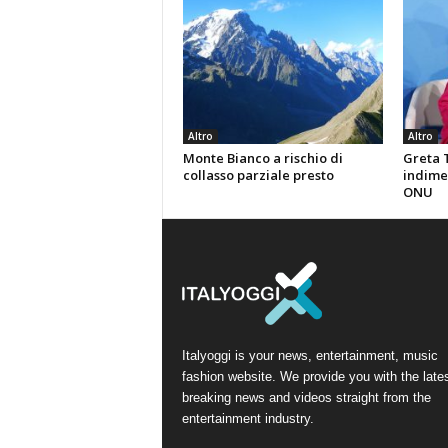
Altro
Altro
Monte Bianco a rischio di
Greta 
collasso parziale presto
indimen
ONU
Italyoggi is your news, entertainment, music
fashion website. We provide you with the late
breaking news and videos straight from the
entertainment industry.