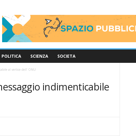
POLITICA
SCIENZA
SOCIETA
bile al vertice dell’ ONU
essaggio indimenticabile
U