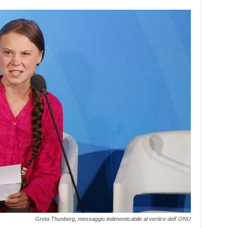
Greta Thunberg, messaggio indimenticabile al vertice dell' ONU