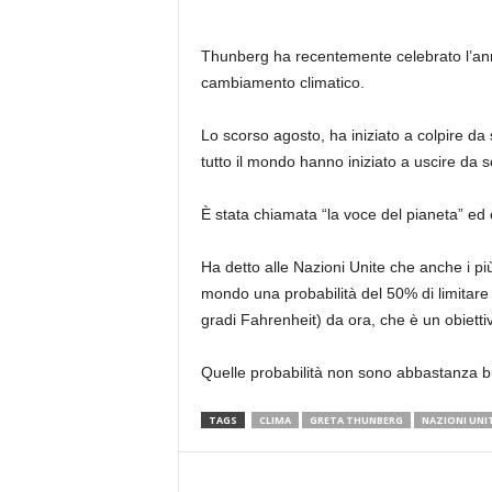
Thunberg ha recentemente celebrato l’anni
cambiamento climatico.
Lo scorso agosto, ha iniziato a colpire da 
tutto il mondo hanno iniziato a uscire da s
È stata chiamata “la voce del pianeta” ed 
Ha detto alle Nazioni Unite che anche i più 
mondo una probabilità del 50% di limitare i
gradi Fahrenheit) da ora, che è un obietti
Quelle probabilità non sono abbastanza b
TAGS
CLIMA
GRETA THUNBERG
NAZIONI UNI