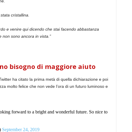
me.
tata cristallina.
rdo e venire qui dicendo che stai facendo abbastanza
e non sono ancora in vista.”
nno bisogno di maggiore aiuto
witter ha citato la prima metà di quella dichiarazione e poi
a molto felice che non vede l’ora di un futuro luminoso e
oking forward to a bright and wonderful future. So nice to
)
September 24, 2019