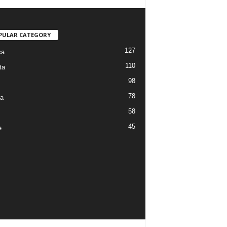
PULAR CATEGORY
127
ca
110
ta
98
78
ra
58
45
e