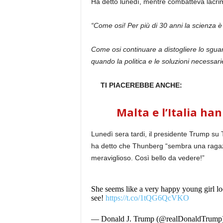
Ha detto lunedì, mentre combatteva lacri
“Come osi! Per più di 30 anni la scienza è s
Come osi continuare a distogliere lo sgua
quando la politica e le soluzioni necessari
TI PIACEREBBE ANCHE:
Malta e l’Italia ha
Lunedì sera tardi, il presidente Trump su T
ha detto che Thunberg “sembra una ragazz
meraviglioso. Così bello da vedere!”
She seems like a very happy young girl lo
see!
https://t.co/1tQG6QcVKO
— Donald J. Trump (@realDonaldTrump