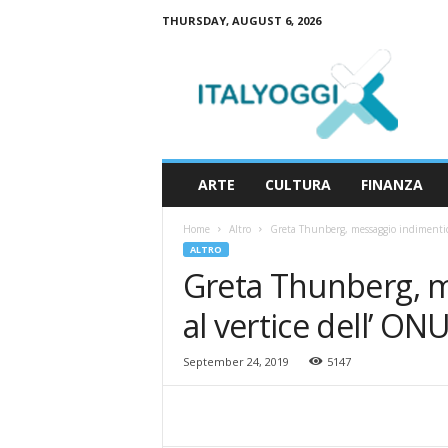
THURSDAY, AUGUST 6, 2026
I
t
a
l
y
o
g
ARTE
CULTURA
FINANZA
g
i
Home
Altro
Greta Thunberg, messaggio indimentica
ALTRO
Greta Thunberg, m
al vertice dell’ ON
September 24, 2019
5147