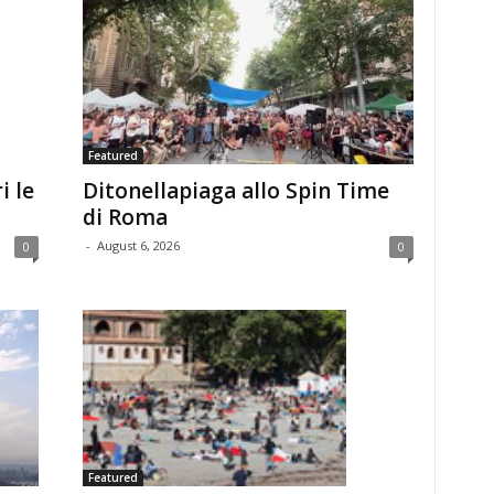
Featured
i le
Ditonellapiaga allo Spin Time
di Roma
-
August 6, 2026
0
0
Featured