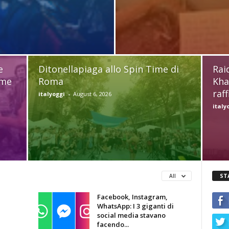
e
Ditonellapiaga allo Spin Time di
Rai
ume
Roma
Kha
raff
italyoggi
-
August 6, 2026
italy
ST
All
Facebook, Instagram,
WhatsApp: I 3 giganti di
social media stavano
facendo...