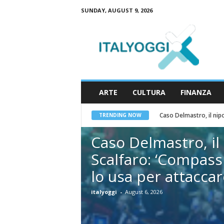
SUNDAY, AUGUST 9, 2026
I
t
a
l
y
o
g
g
i
ARTE
CULTURA
FINANZA
Caso Delmastro, il nipo
TRENDING NOW
Caso Delmastro, il
Scalfaro: ‘Compass
lo usa per attaccare 
italyoggi
-
August 6, 2026