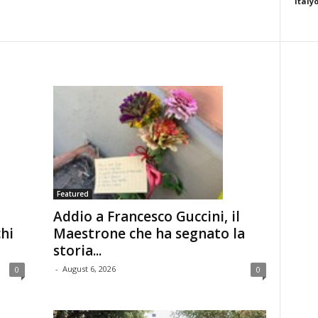
italy
Featured
Addio a Francesco Guccini, il
hi
Maestrone che ha segnato la
storia...
-
August 6, 2026
0
0