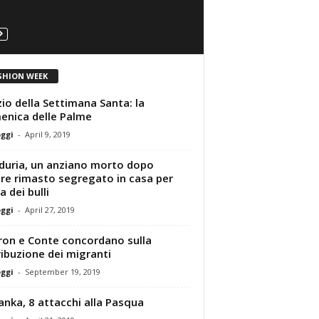
SHION WEEK
izio della Settimana Santa: la
nica delle Palme
oggi
-
April 9, 2019
uria, un anziano morto dopo
re rimasto segregato in casa per
a dei bulli
oggi
-
April 27, 2019
on e Conte concordano sulla
ribuzione dei migranti
oggi
-
September 19, 2019
Lanka, 8 attacchi alla Pasqua