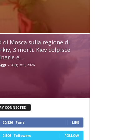
d di Mosca sulla regione di
rkiv, 3 morti. Kiev colpisce
inerie e...
oggi
-
August 6, 2026
AY CONNECTED
20,826
Fans
LIKE
2,506
Followers
FOLLOW