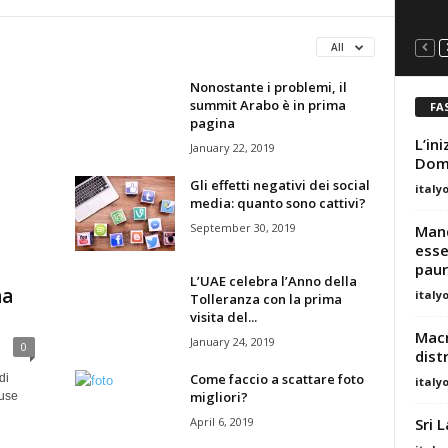
All
Nonostante i problemi, il
summit Arabo è in prima
FA
pagina
L’in
January 22, 2019
Dome
Gli effetti negativi dei social
italy
media: quanto sono cattivi?
September 30, 2019
Mand
esse
paur
L’UAE celebra l’Anno della
na
italy
Tolleranza con la prima
i
visita del...
Macr
January 24, 2019
0
dist
Come faccio a scattare foto
di
italy
migliori?
cuse
Sri 
April 6, 2019