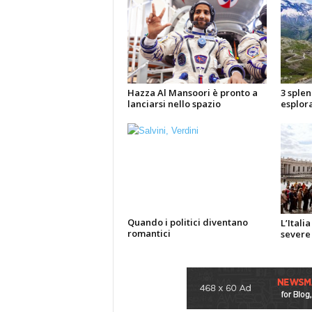
Hazza Al Mansoori è pronto a
3 splen
lanciarsi nello spazio
esplora
Quando i politici diventano
L’Itali
romantici
severe 