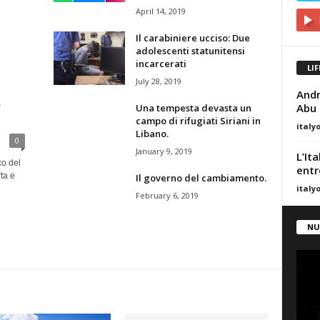
April 14, 2019
Il carabiniere ucciso: Due
adolescenti statunitensi
incarcerati
LI
July 28, 2019
Andr
e
Abu 
Una tempesta devasta un
campo di rifugiati Siriani in
italy
Libano.
0
January 9, 2019
L’It
co del
entr
ta e
Il governo del cambiamento.
italy
February 6, 2019
NU