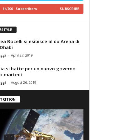
14,700
Subscribers
SUBSCRIBE
FESTYLE
ea Bocelli si esibisce al du Arena di
Dhabi
oggi
-
April 27, 2019
alia si batte per un nuovo governo
o martedì
oggi
-
August 26, 2019
TRITION