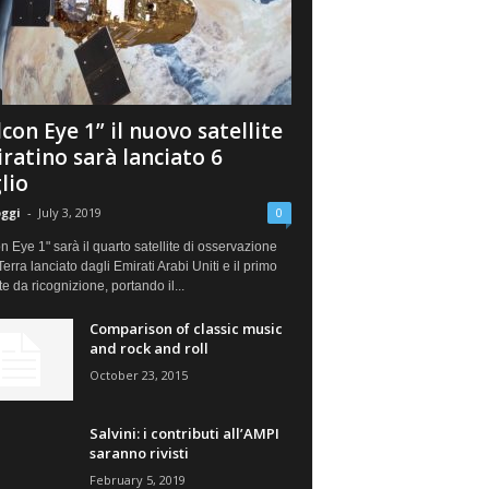
lcon Eye 1” il nuovo satellite
ratino sarà lanciato 6
lio
oggi
-
July 3, 2019
0
n Eye 1" sarà il quarto satellite di osservazione
Terra lanciato dagli Emirati Arabi Uniti e il primo
ite da ricognizione, portando il...
Comparison of classic music
and rock and roll
October 23, 2015
Salvini: i contributi all’AMPI
saranno rivisti
February 5, 2019