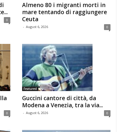
di
Almeno 80 i migranti morti in
...
mare tentando di raggiungere
Ceuta
0
-
August 6, 2026
0
Featured
lla
Guccini cantore di città, da
Modena a Venezia, tra la via...
-
August 6, 2026
0
0