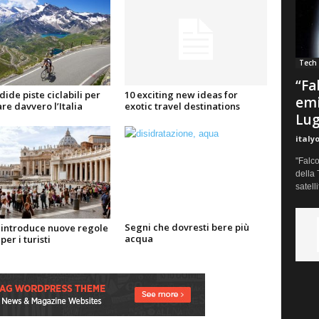
Tech
“Fa
dide piste ciclabili per
10 exciting new ideas for
emi
re davvero l’Italia
exotic travel destinations
Lug
italy
"Falco
della 
satell
Segni che dovresti bere più
a introduce nuove regole
acqua
per i turisti