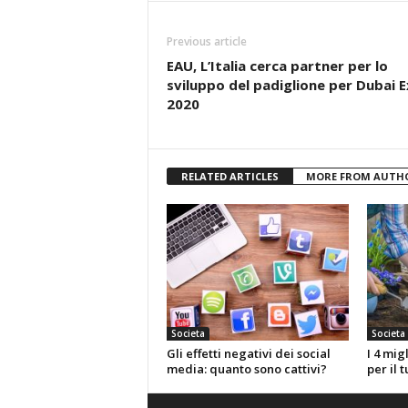
Previous article
EAU, L’Italia cerca partner per lo
sviluppo del padiglione per Dubai 
2020
RELATED ARTICLES
MORE FROM AUTH
Societa
Societa
Gli effetti negativi dei social
I 4 mig
media: quanto sono cattivi?
per il 