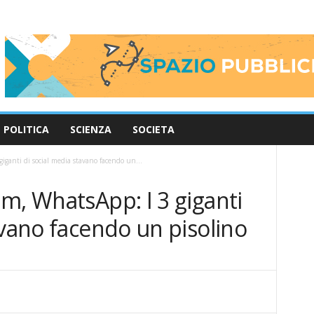
POLITICA
SCIENZA
SOCIETA
iganti di social media stavano facendo un...
m, WhatsApp: I 3 giganti
avano facendo un pisolino