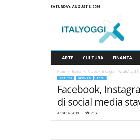
SATURDAY, AUGUST 8, 2026
I
t
a
l
y
o
g
ARTE
CULTURA
FINANZA
g
i
Home
Societa
Facebook, Instagram, WhatsApp: I 3 g
SOCIETA
SCIENZA
TECH
Facebook, Instagra
di social media st
April 14, 2019
2158