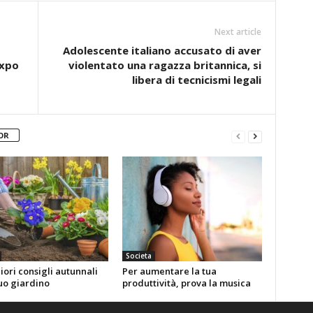
Next article
Adolescente italiano accusato di aver
Expo
violentato una ragazza britannica, si
libera di tecnicismi legali
OR
Societa
liori consigli autunnali
Per aumentare la tua
tuo giardino
produttività, prova la musica