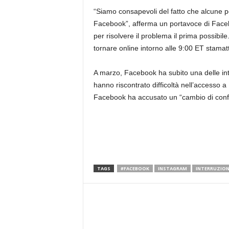
“Siamo consapevoli del fatto che alcune p
Facebook”, afferma un portavoce di Face
per risolvere il problema il prima possib
tornare online intorno alle 9:00 ET stamatt
A marzo, Facebook ha subito una delle inte
hanno riscontrato difficoltà nell’accesso
Facebook ha accusato un “cambio di configu
TAGS
#FACEBOOK
INSTAGRAM
INTERRUZION