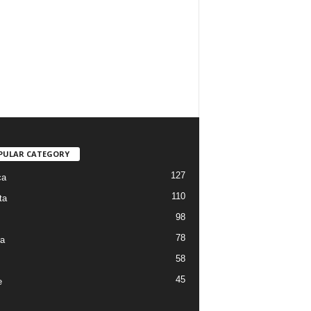
PULAR CATEGORY
127
ca
110
ta
98
78
ra
58
45
e