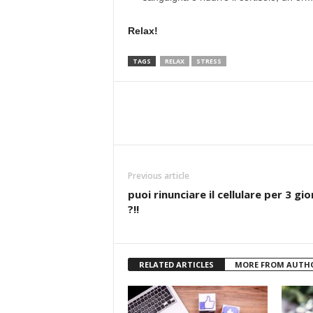
Relax!
TAGS
RELAX
STRESS
Previous article
puoi rinunciare il cellulare per 3 gio
?!!
RELATED ARTICLES
MORE FROM AUTH