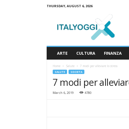
THURSDAY, AUGUST 6, 2026
I
t
a
l
y
o
g
ARTE
CULTURA
FINANZA
g
i
Home
Salute
7 modi per alleviare lo stress
SALUTE
SOCIETA
7 modi per alleviar
March 6, 2019
4780