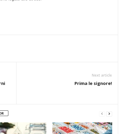
Next article
rni
Prima le signore!
OR