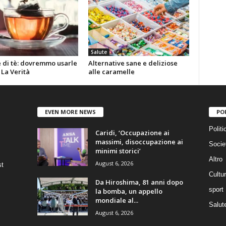
Salute
e di tè: dovremmo usarle
Alternative sane e deliziose
 La Verità
alle caramelle
EVEN MORE NEWS
PO
Politi
Caridi, ‘Occupazione ai
massimi, disoccupazione ai
Socie
minimi storici’
Altro
August 6, 2026
st
Cultu
Da Hiroshima, 81 anni dopo
sport
la bomba, un appello
mondiale al...
Salut
August 6, 2026