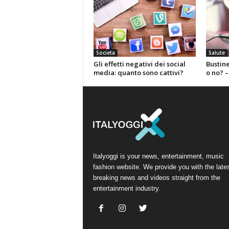
Societa
Salute
Gli effetti negativi dei social
Bustin
media: quanto sono cattivi?
o no? –
Italyoggi is your news, entertainment, music
fashion website. We provide you with the late
breaking news and videos straight from the
entertainment industry.