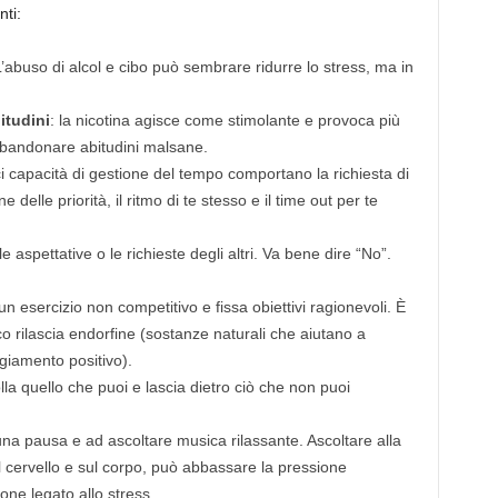
ti:
L’abuso di alcol e cibo può sembrare ridurre lo stress, ma in
itudini
: la nicotina agisce come stimolante e provoca più
abbandonare abitudini malsane.
ci capacità di gestione del tempo comportano la richiesta di
delle priorità, il ritmo di te stesso e il time out per te
e aspettative o le richieste degli altri. Va bene dire “No”.
 un esercizio non competitivo e fissa obiettivi ragionevoli. È
co rilascia endorfine (sostanze naturali che aiutano a
giamento positivo).
lla quello che puoi e lascia dietro ciò che non puoi
una pausa e ad ascoltare musica rilassante. Ascoltare alla
l cervello e sul corpo, può abbassare la pressione
one legato allo stress.