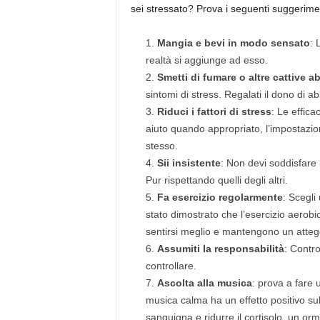
sei stressato? Prova i seguenti suggerimen
Mangia e bevi in modo sensato
: 
realtà si aggiunge ad esso.
Smetti di fumare o altre cattive ab
sintomi di stress. Regalati il dono di 
Riduci i fattori di stress
: Le effica
aiuto quando appropriato, l’impostazione 
stesso.
Sii insistente
: Non devi soddisfare l
Pur rispettando quelli degli altri.
Fa esercizio regolarmente
: Scegli
stato dimostrato che l’esercizio aerobi
sentirsi meglio e mantengono un atteg
Assumiti la responsabilità
: Contro
controllare.
Ascolta alla musica
: prova a fare 
musica calma ha un effetto positivo su
sanguigna e ridurre il cortisolo, un orm