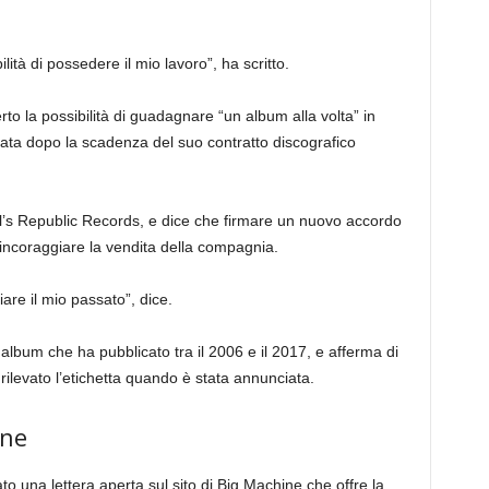
lità di possedere il mio lavoro”, ha scritto.
to la possibilità di guadagnare “un album alla volta” in
rata dopo la scadenza del suo contratto discografico
al’s Republic Records, e dice che firmare un nuovo accordo
incoraggiare la vendita della compagnia.
iare il mio passato”, dice.
i album che ha pubblicato tra il 2006 e il 2017, e afferma di
ilevato l’etichetta quando è stata annunciata.
ine
o una lettera aperta sul sito di Big Machine che offre la