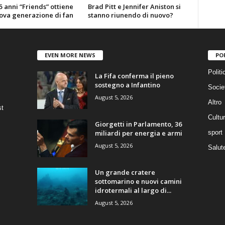
 anni “Friends” ottiene
Brad Pitt e Jennifer Aniston si
ova generazione di fan
stanno riunendo di nuovo?
EVEN MORE NEWS
PO
Politi
La Fifa conferma il pieno
sostegno a Infantino
Socie
August 5, 2026
Altro
st
Cultu
Giorgetti in Parlamento, 36
miliardi per energia e armi
sport
August 5, 2026
Salut
Un grande cratere
sottomarino e nuovi camini
idrotermali al largo di...
August 5, 2026