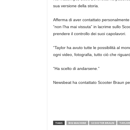
sua versione della storia.
Afferma di aver contattato personalmente T
“non l’ha mai vissuta” in lacrime sullo Sco
prendere il controllo dei suoi capolavori.
“Taylor ha avuto tutte le possibilità al m
ogni video, fotografia, tutto ciò che riguard
“Ha scelto di andarsene.”
Newsbeat ha contattato Scooter Braun p
TAGS
BIG MACHINE
SCOOTER BRAUN
TAYLOR