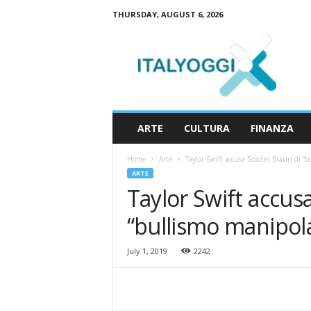
THURSDAY, AUGUST 6, 2026
I
t
a
l
y
o
g
ARTE
CULTURA
FINANZA
g
i
Home
Arte
Taylor Swift accusa Scooter Braun di “b
ARTE
Taylor Swift accus
“bullismo manipola
July 1, 2019
2242