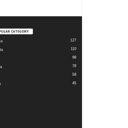
PULAR CATEGORY
127
ca
110
ta
98
78
ra
58
45
e