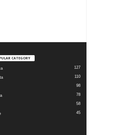
PULAR CATEGORY
127
ca
110
ta
98
78
ra
58
45
e