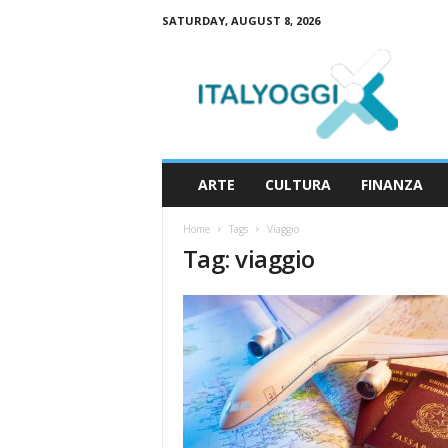
SATURDAY, AUGUST 8, 2026
I
t
a
l
y
o
g
ARTE
CULTURA
FINANZA
g
i
Home
Tags
Viaggio
Tag: viaggio