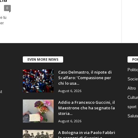
0
e tu
per
EVEN MORE NEWS
PO
Politi
Caso Delmastro, il nipote di
Scalfaro: ‘Compassione per
Socie
chi lo usa...
Altro
August 6, 2026
st
Cultu
Addio a Francesco Guccini, il
sport
Maestrone che ha segnato la
storia...
Salut
August 6, 2026
A Bologna in via Paolo Fabbri
le canzoni di Guccini a...