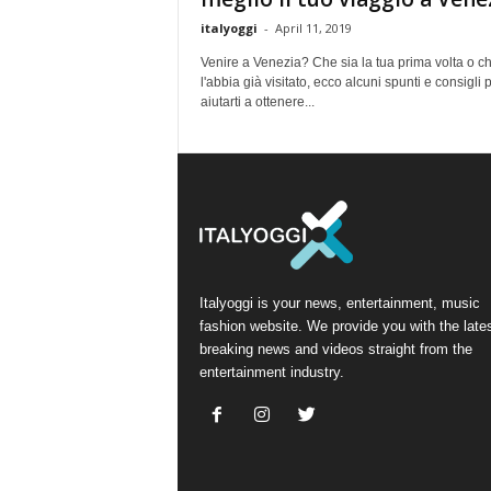
italyoggi
-
April 11, 2019
Venire a Venezia? Che sia la tua prima volta o ch
l'abbia già visitato, ecco alcuni spunti e consigli 
aiutarti a ottenere...
Italyoggi is your news, entertainment, music
fashion website. We provide you with the late
breaking news and videos straight from the
entertainment industry.