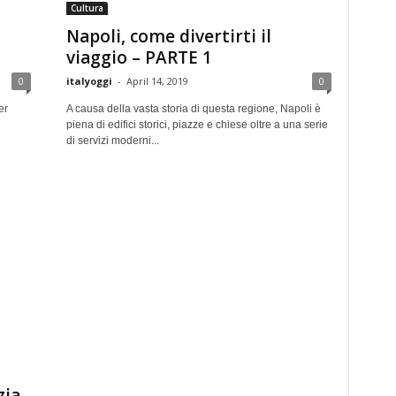
Cultura
Napoli, come divertirti il
viaggio – PARTE 1
0
italyoggi
-
April 14, 2019
0
er
A causa della vasta storia di questa regione, Napoli è
piena di edifici storici, piazze e chiese oltre a una serie
di servizi moderni...
zia