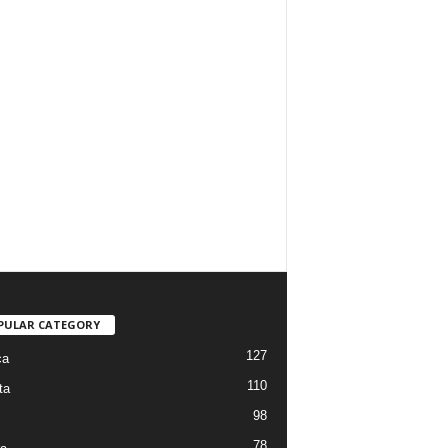
PULAR CATEGORY
127
ca
110
ta
98
78