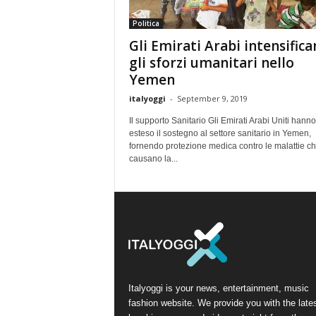
Politica
Gli Emirati Arabi intensific
gli sforzi umanitari nello
Yemen
italyoggi
-
September 9, 2019
Il supporto Sanitario Gli Emirati Arabi Uniti hanno
esteso il sostegno al settore sanitario in Yemen,
fornendo protezione medica contro le malattie c
causano la...
Italyoggi is your news, entertainment, music
fashion website. We provide you with the late