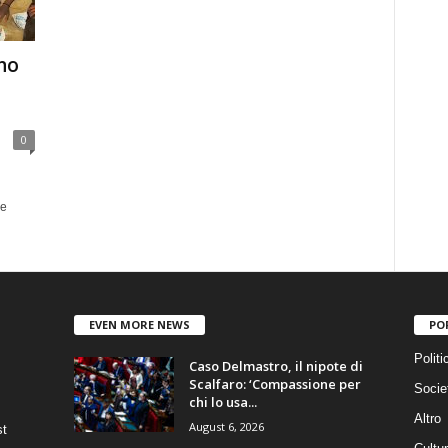
ano
0
he
EVEN MORE NEWS
PO
Politi
Caso Delmastro, il nipote di
Scalfaro: ‘Compassione per
Socie
chi lo usa...
Altro
August 6, 2026
st