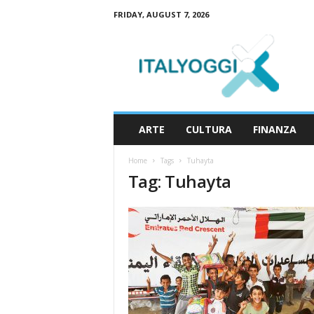
FRIDAY, AUGUST 7, 2026
I
t
a
l
y
o
g
ARTE
CULTURA
FINANZA
g
i
Home
Tags
Tuhayta
Tag: Tuhayta