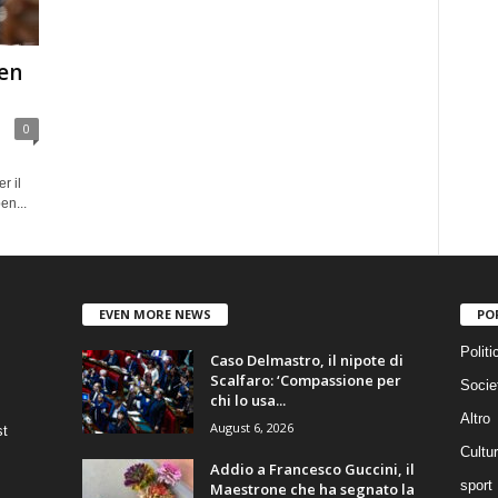
ben
0
r il
en...
EVEN MORE NEWS
PO
Politi
Caso Delmastro, il nipote di
Scalfaro: ‘Compassione per
Socie
chi lo usa...
Altro
August 6, 2026
st
Cultu
Addio a Francesco Guccini, il
sport
Maestrone che ha segnato la