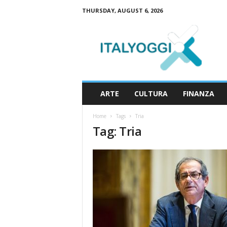
THURSDAY, AUGUST 6, 2026
I
t
a
l
y
o
g
ARTE
CULTURA
FINANZA
g
i
Home
Tags
Tria
Tag: Tria