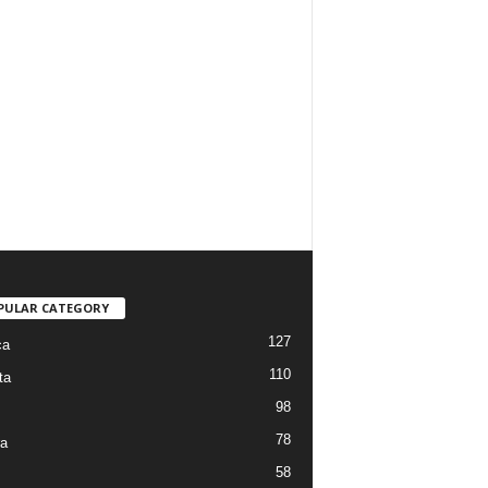
PULAR CATEGORY
127
ca
110
ta
98
78
ra
58