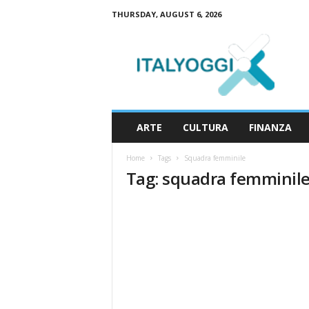
THURSDAY, AUGUST 6, 2026
I
t
a
l
y
o
g
ARTE
CULTURA
FINANZA
g
i
Home
Tags
Squadra femminile
Tag: squadra femminil