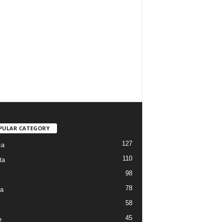
PULAR CATEGORY
127
ca
110
ta
98
78
ra
58
45
e