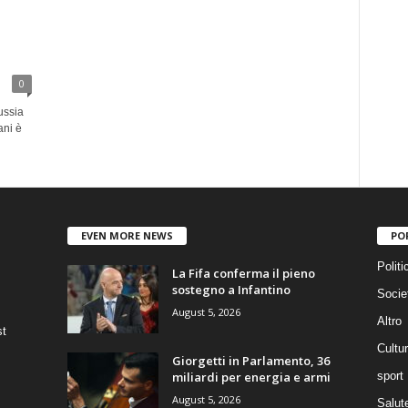
0
ussia
ani è
EVEN MORE NEWS
PO
Politi
La Fifa conferma il pieno
sostegno a Infantino
Socie
August 5, 2026
Altro
st
Cultu
Giorgetti in Parlamento, 36
miliardi per energia e armi
sport
August 5, 2026
Salut