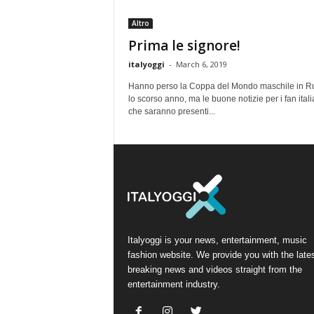
Altro
Prima le signore!
italyoggi
-
March 6, 2019
Hanno perso la Coppa del Mondo maschile in R
lo scorso anno, ma le buone notizie per i fan itali
che saranno presenti...
Italyoggi is your news, entertainment, music
fashion website. We provide you with the late
breaking news and videos straight from the
entertainment industry.