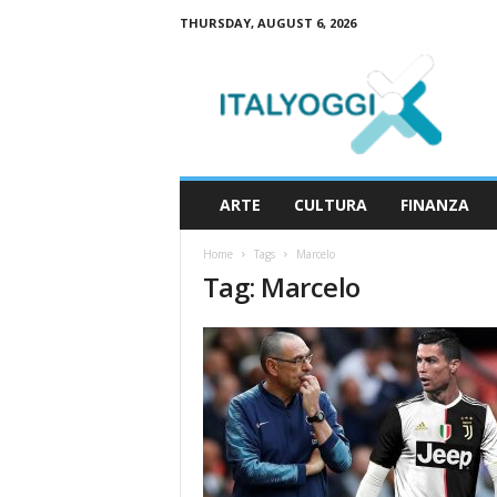
THURSDAY, AUGUST 6, 2026
I
t
a
l
y
o
g
ARTE
CULTURA
FINANZA
g
i
Home
Tags
Marcelo
Tag: Marcelo