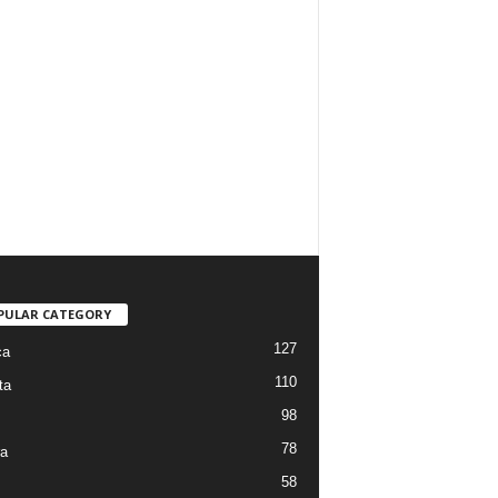
PULAR CATEGORY
127
ca
110
ta
98
78
ra
58