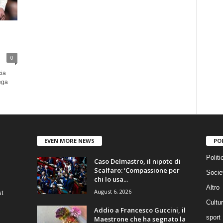
0
cia
ega
EVEN MORE NEWS
PO
Politi
Caso Delmastro, il nipote di
Scalfaro: ‘Compassione per
Socie
chi lo usa...
Altro
August 6, 2026
st
Cultu
Addio a Francesco Guccini, il
sport
Maestrone che ha segnato la