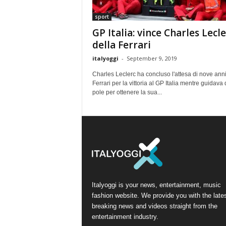
sport
GP Italia: vince Charles Lecle
della Ferrari
italyoggi
-
September 9, 2019
Charles Leclerc ha concluso l'attesa di nove anni
Ferrari per la vittoria al GP Italia mentre guidava 
pole per ottenere la sua...
Italyoggi is your news, entertainment, music
fashion website. We provide you with the late
breaking news and videos straight from the
entertainment industry.