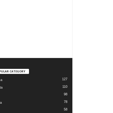
PULAR CATEGORY
127
ca
110
ta
98
78
ra
58