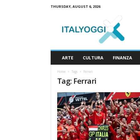
THURSDAY, AUGUST 6, 2026
I
t
a
l
y
o
g
ARTE
CULTURA
FINANZA
g
i
Home
Tags
Ferrari
Tag: Ferrari