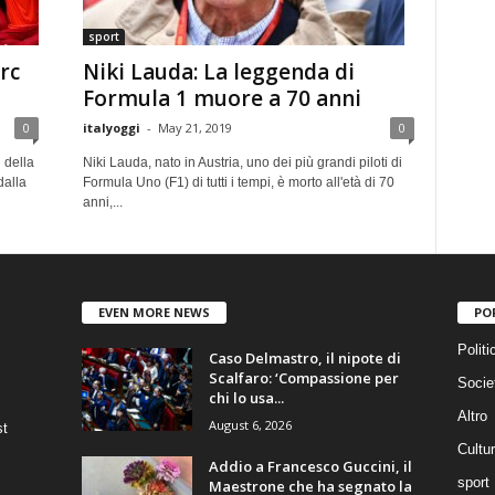
sport
rc
Niki Lauda: La leggenda di
Formula 1 muore a 70 anni
0
italyoggi
-
May 21, 2019
0
 della
Niki Lauda, nato in Austria, uno dei più grandi piloti di
dalla
Formula Uno (F1) di tutti i tempi, è morto all'età di 70
anni,...
EVEN MORE NEWS
PO
Politi
Caso Delmastro, il nipote di
Scalfaro: ‘Compassione per
Socie
chi lo usa...
Altro
August 6, 2026
st
Cultu
Addio a Francesco Guccini, il
sport
Maestrone che ha segnato la