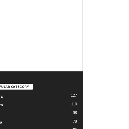
PULAR CATEGORY
127
ca
110
ta
98
78
ra