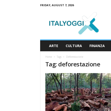
FRIDAY, AUGUST 7, 2026
I
t
a
l
y
o
g
ARTE
CULTURA
FINANZA
g
i
Home
Tags
Deforestazione
Tag: deforestazione