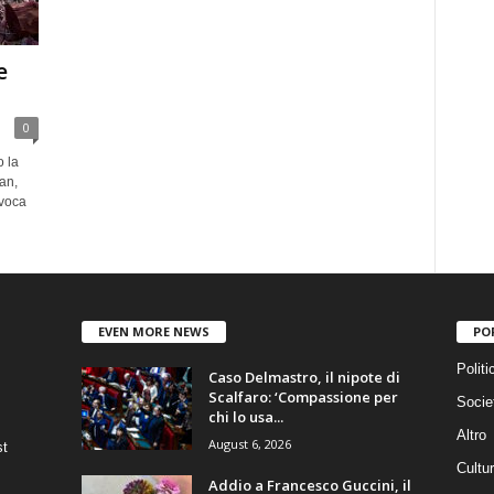
e
0
o la
an,
evoca
EVEN MORE NEWS
PO
Politi
Caso Delmastro, il nipote di
Scalfaro: ‘Compassione per
Socie
chi lo usa...
Altro
August 6, 2026
st
Cultu
Addio a Francesco Guccini, il