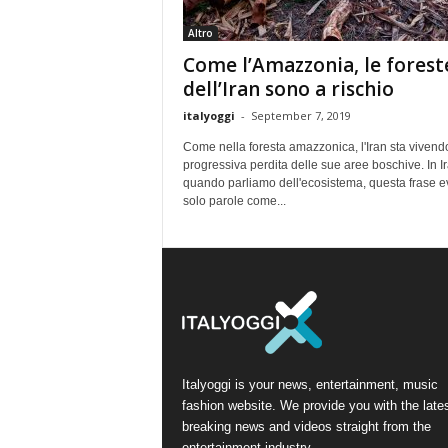
Altro
Come l’Amazzonia, le forest
dell’Iran sono a rischio
italyoggi
-
September 7, 2019
Come nella foresta amazzonica, l'Iran sta vivend
progressiva perdita delle sue aree boschive. In Ir
quando parliamo dell'ecosistema, questa frase 
solo parole come...
Italyoggi is your news, entertainment, music
fashion website. We provide you with the late
breaking news and videos straight from the
entertainment industry.