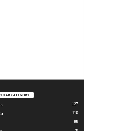
PULAR CATEGORY
127
ca
110
ta
98
78