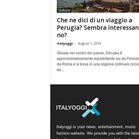
Cultura
Che ne dici di un viaggio a
Perugia? Sembra interessan
no?
italyoggi
-
August 1, 2019
Situata nel centro del paese, Perugia è
approssimativamente equidistante sia da Firenz
da Roma e si trova in una regione collinare circ
da...
Italyoggi is your news, entertainment, music
fashion website. We provide you with the late