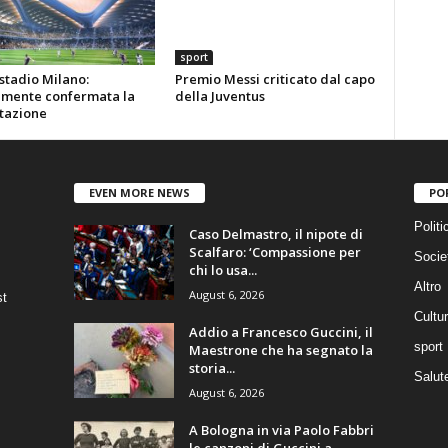
sport
stadio Milano:
Premio Messi criticato dal capo
almente confermata la
della Juventus
tazione
EVEN MORE NEWS
PO
Politi
Caso Delmastro, il nipote di
Scalfaro: ‘Compassione per
Socie
chi lo usa...
Altro
August 6, 2026
st
Cultu
Addio a Francesco Guccini, il
sport
Maestrone che ha segnato la
storia...
Salut
August 6, 2026
A Bologna in via Paolo Fabbri
le canzoni di Guccini a...