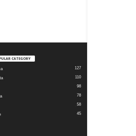
PULAR CATEGORY
127
ca
110
ta
98
78
ra
58
45
e