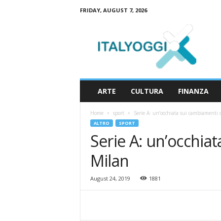
FRIDAY, AUGUST 7, 2026
I
t
a
l
y
o
g
ARTE
CULTURA
FINANZA
g
i
Home
sport
Serie A: un’occhiata sui cambiamenti 
ALTRO
SPORT
Serie A: un’occhia
Milan
August 24, 2019
1881