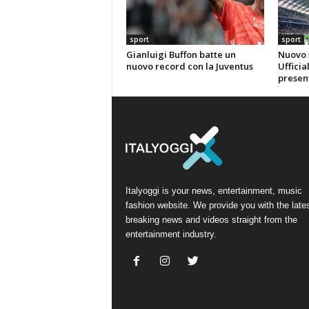
sport
sport
Gianluigi Buffon batte un
Nuovo 
nuovo record con la Juventus
Uffici
presen
Italyoggi is your news, entertainment, music
fashion website. We provide you with the late
breaking news and videos straight from the
entertainment industry.