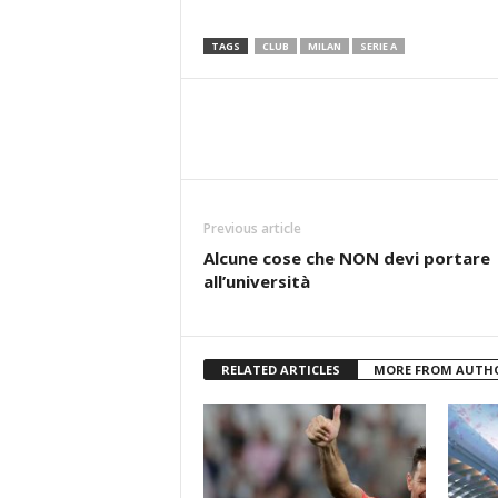
TAGS
CLUB
MILAN
SERIE A
Previous article
Alcune cose che NON devi portare
all’università
RELATED ARTICLES
MORE FROM AUTH