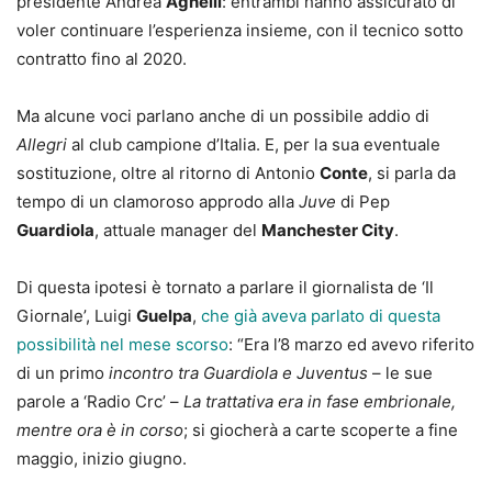
presidente Andrea
Agnelli
: entrambi hanno assicurato di
voler continuare l’esperienza insieme, con il tecnico sotto
contratto fino al 2020.
Ma alcune voci parlano anche di un possibile addio di
Allegri
al club campione d’Italia. E, per la sua eventuale
sostituzione, oltre al ritorno di Antonio
Conte
, si parla da
tempo di un clamoroso approdo alla
Juve
di Pep
Guardiola
, attuale manager del
Manchester City
.
Di questa ipotesi è tornato a parlare il giornalista de ‘Il
Giornale’, Luigi
Guelpa
,
che già aveva parlato di questa
possibilità nel mese scorso
: “Era l’8 marzo ed avevo riferito
di un primo
incontro tra Guardiola e Juventus
– le sue
parole a ‘Radio Crc’ –
La trattativa era in fase embrionale,
mentre ora è in corso
; si giocherà a carte scoperte a fine
maggio, inizio giugno.