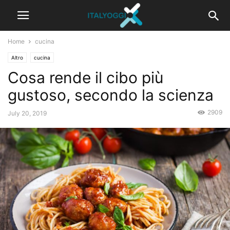
Home
cucina
Altro
cucina
Cosa rende il cibo più
gustoso, secondo la scienza
2909
July 20, 2019