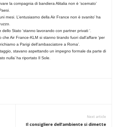
lvare la compagnia di bandiera Alitalia non è ‘scemato’
Paesi.
lcuni mesi. L’entusiasmo della Air France non è svanito’ ha
ruzzo.
 dello Stato ‘stanno lavorando con partner privati ‘.
 che Air France-KLM si stanno tirando fuori dall’affare ‘per
el richiamo a Parigi dell’ambasciatore a Roma’.
taggio, stavano aspettando un impegno formale da parte di
o nulla’ ha riportato Il Sole.
Next article
Il consigliere dell’ambiente si dimette