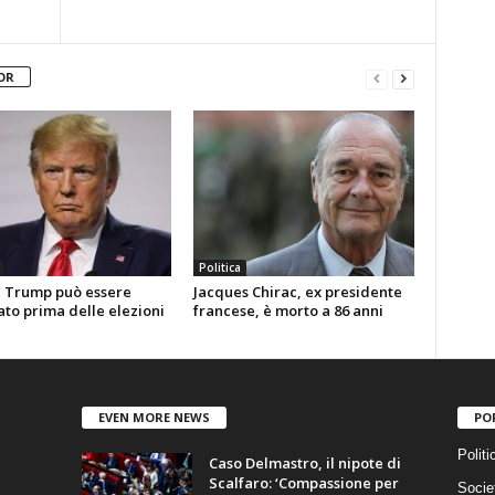
OR
Politica
 Trump può essere
Jacques Chirac, ex presidente
ato prima delle elezioni
francese, è morto a 86 anni
EVEN MORE NEWS
PO
Politi
Caso Delmastro, il nipote di
Scalfaro: ‘Compassione per
Socie