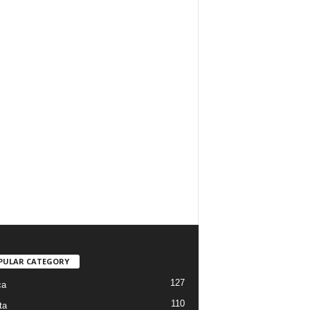
PULAR CATEGORY
127
ca
110
ta