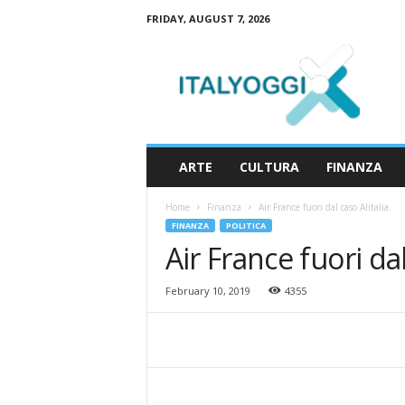
FRIDAY, AUGUST 7, 2026
I
t
a
l
y
o
g
ARTE
CULTURA
FINANZA
g
i
Home
Finanza
Air France fuori dal caso Alitalia.
FINANZA
POLITICA
Air France fuori dal
February 10, 2019
4355