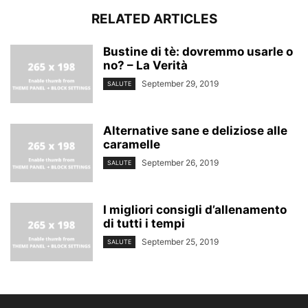
RELATED ARTICLES
Bustine di tè: dovremmo usarle o
no? – La Verità
September 29, 2019
SALUTE
Alternative sane e deliziose alle
caramelle
September 26, 2019
SALUTE
I migliori consigli d’allenamento
di tutti i tempi
September 25, 2019
SALUTE